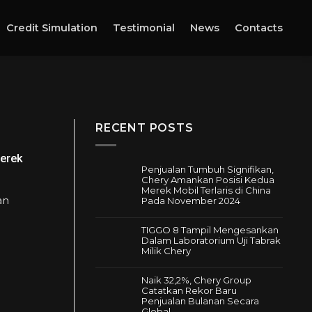
Credit Simulation
Testimonial
News
Contacts
RECENT POSTS
Merek
Penjualan Tumbuh Signifikan,
Chery Amankan Posisi Kedua
Merek Mobil Terlaris di China
an
Pada November 2024
Tak
ada
TIGGO 8 Tampil Mengesankan
komentar
Dalam Laboratorium Uji Tabrak
pada
Milik Chery
Penjualan
Tak
Tumbuh
ada
Signifikan,
Naik 32,2%, Chery Group
komentar
Chery
Catatkan Rekor Baru
pada
Amankan
Penjualan Bulanan Secara
TIGGO
Posisi
Global