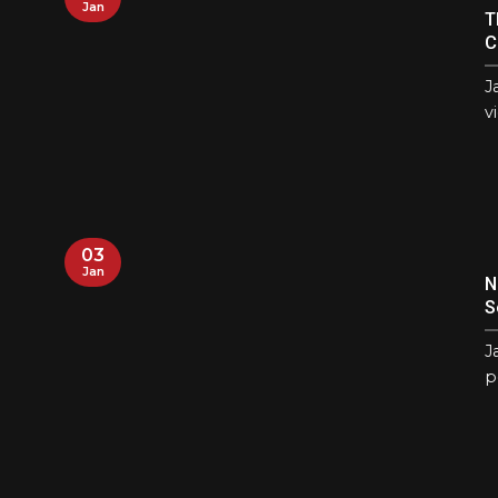
Jan
T
C
J
v
03
Jan
N
S
J
p