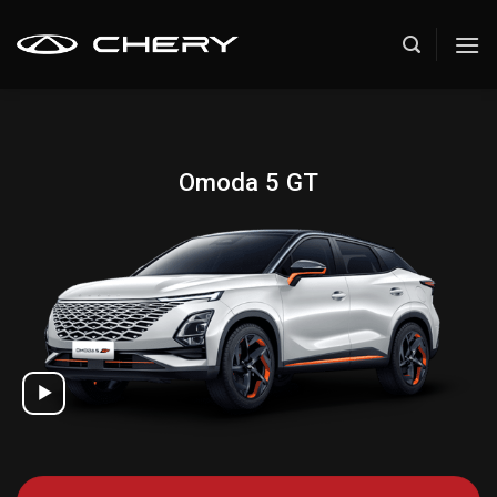
Skip
to
content
Omoda 5 GT