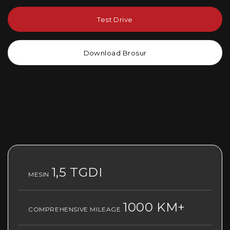
Test Drive
Download Brosur
1,5 TGDI
MESIN
1000 KM+
COMPREHENSIVE MILEAGE