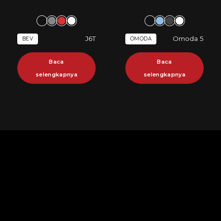
J6T
Omoda 5
BEV
OMODA
Baca
Baca
selengkapnya
selengkapnya