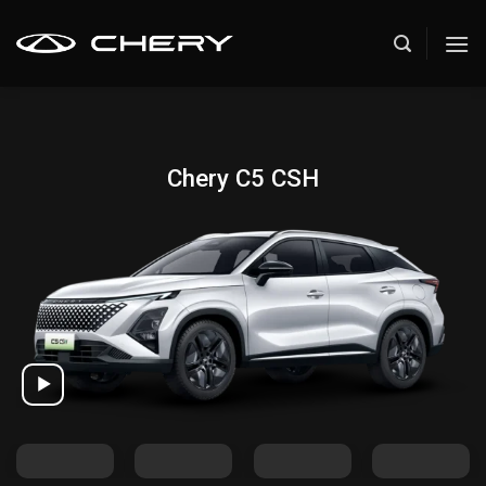
Skip
to
content
Chery C5 CSH