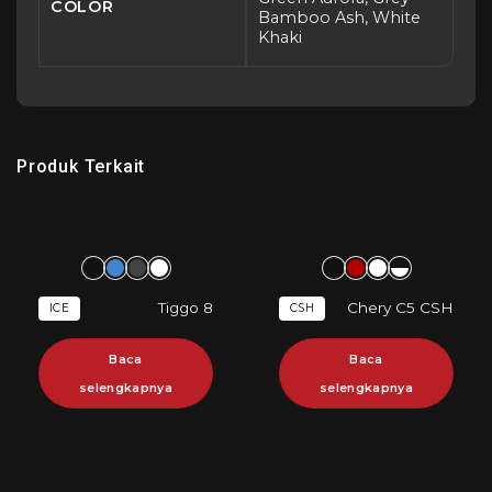
COLOR
Bamboo Ash, White
Khaki
Produk Terkait
Tiggo 8
Chery C5 CSH
ICE
CSH
Baca
Baca
selengkapnya
selengkapnya